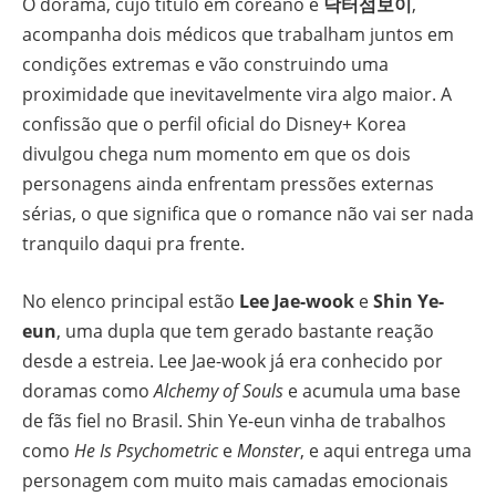
O dorama, cujo título em coreano é
닥터섬보이
,
acompanha dois médicos que trabalham juntos em
condições extremas e vão construindo uma
proximidade que inevitavelmente vira algo maior. A
confissão que o perfil oficial do Disney+ Korea
divulgou chega num momento em que os dois
personagens ainda enfrentam pressões externas
sérias, o que significa que o romance não vai ser nada
tranquilo daqui pra frente.
No elenco principal estão
Lee Jae-wook
e
Shin Ye-
eun
, uma dupla que tem gerado bastante reação
desde a estreia. Lee Jae-wook já era conhecido por
doramas como
Alchemy of Souls
e acumula uma base
de fãs fiel no Brasil. Shin Ye-eun vinha de trabalhos
como
He Is Psychometric
e
Monster
, e aqui entrega uma
personagem com muito mais camadas emocionais