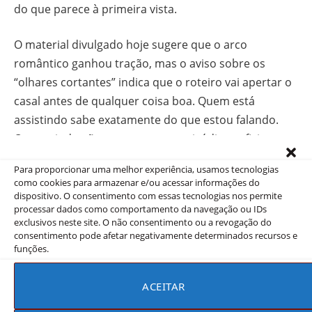
do que parece à primeira vista.
O material divulgado hoje sugere que o arco
romântico ganhou tração, mas o aviso sobre os
“olhares cortantes” indica que o roteiro vai apertar o
casal antes de qualquer coisa boa. Quem está
assistindo sabe exatamente do que estou falando.
Quem ainda não começou tem episódios suficientes
para uma maratona de fim de semana direto no
Para proporcionar uma melhor experiência, usamos tecnologias
Disney+
.
como cookies para armazenar e/ou acessar informações do
dispositivo. O consentimento com essas tecnologias nos permite
processar dados como comportamento da navegação ou IDs
exclusivos neste site. O não consentimento ou a revogação do
Encontrou algum erro?
consentimento pode afetar negativamente determinados recursos e
funções.
ENTRE EM CONTATO
ACEITAR