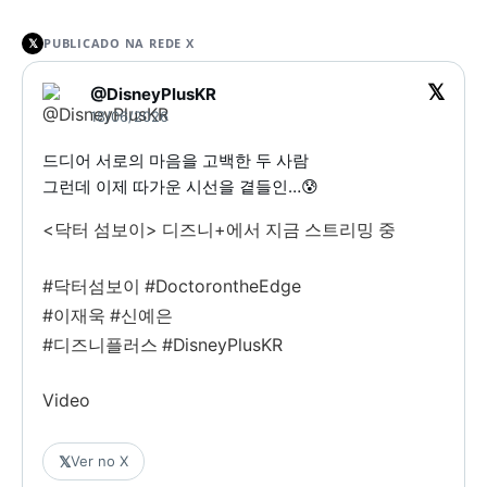
𝕏
PUBLICADO NA REDE X
𝕏
@DisneyPlusKR
18/06/2026
드디어 서로의 마음을 고백한 두 사람
그런데 이제 따가운 시선을 곁들인…😰
<닥터 섬보이> 디즈니+에서 지금 스트리밍 중
#닥터섬보이 #DoctorontheEdge
#이재욱 #신예은
#디즈니플러스 #DisneyPlusKR
Video
𝕏
Ver no X