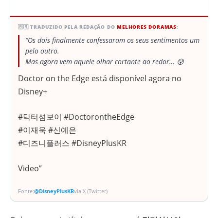
🇧🇷 TRADUZIDO PELA REDAÇÃO DO
MELHORES DORAMAS
:
“Os dois finalmente confessaram os seus sentimentos um
pelo outro.
Mas agora vem aquele olhar cortante ao redor… 😰
Doctor on the Edge está disponível agora no
Disney+
#닥터섬보이 #DoctorontheEdge
#이재욱 #신예은
#디즈니플러스 #DisneyPlusKR
Video”
Fonte:
@DisneyPlusKR
via X (Twitter)