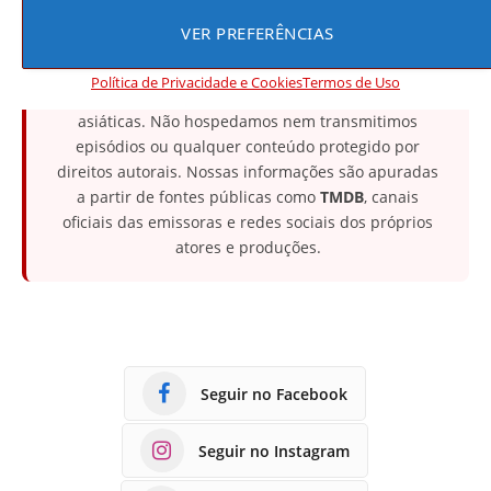
VER PREFERÊNCIAS
⚖️ Aviso legal
O
Melhores Doramas
é um portal informativo de
Política de Privacidade e Cookies
Termos de Uso
notícias, resenhas e opiniões sobre doramas e séries
asiáticas. Não hospedamos nem transmitimos
episódios ou qualquer conteúdo protegido por
direitos autorais. Nossas informações são apuradas
a partir de fontes públicas como
TMDB
, canais
oficiais das emissoras e redes sociais dos próprios
atores e produções.
Seguir no Facebook
Seguir no Instagram