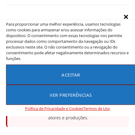
Encontrou algum erro?
Para proporcionar uma melhor experiência, usamos tecnologias
como cookies para armazenar e/ou acessar informações do
ENTRE EM CONTATO
dispositivo. O consentimento com essas tecnologias nos permite
processar dados como comportamento da navegação ou IDs
exclusivos neste site. O não consentimento ou a revogação do
consentimento pode afetar negativamente determinados recursos e
funções.
⚖️ Aviso legal
O
Melhores Doramas
é um portal informativo de
ACEITAR
notícias, resenhas e opiniões sobre doramas e séries
asiáticas. Não hospedamos nem transmitimos
episódios ou qualquer conteúdo protegido por
VER PREFERÊNCIAS
direitos autorais. Nossas informações são apuradas
a partir de fontes públicas como
TMDB
, canais
Política de Privacidade e Cookies
Termos de Uso
oficiais das emissoras e redes sociais dos próprios
atores e produções.