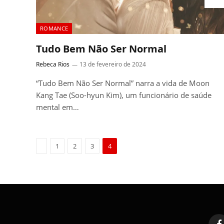
ROMANCE
Tudo Bem Não Ser Normal
Rebeca Rios
13 de fevereiro de 2024
“Tudo Bem Não Ser Normal” narra a vida de Moon
Kang Tae (Soo-hyun Kim), um funcionário de saúde
mental em…
Previous
1
2
3
4