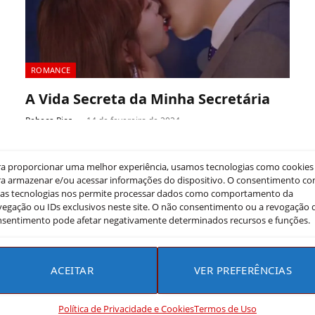
ROMANCE
A Vida Secreta da Minha Secretária
Rebeca Rios
14 de fevereiro de 2024
“A Vida Secreta da Minha Secretária” é um dorama sul-
coreano que entrelaça romance, mistério e comédia
ra proporcionar uma melhor experiência, usamos tecnologias como cookies
a armazenar e/ou acessar informações do dispositivo. O consentimento c
de maneiras inesperadas e…
sas tecnologias nos permite processar dados como comportamento da
egação ou IDs exclusivos neste site. O não consentimento ou a revogação 
nsentimento pode afetar negativamente determinados recursos e funções.
ACEITAR
VER PREFERÊNCIAS
Política de Privacidade e Cookies
Termos de Uso