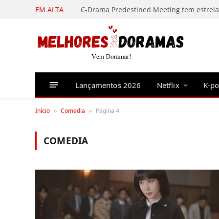
EM ALTA
Lançamentos 2026
Netflix
K-p
Início
Comedia
Página 4
»
»
COMEDIA