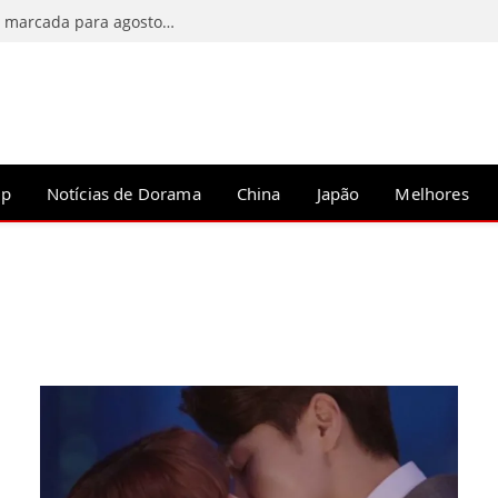
C-Drama Predestined Meeting tem estreia marcada para agosto de 2026
op
Notícias de Dorama
China
Japão
Melhores