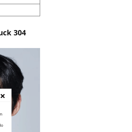
uck 304
om
do