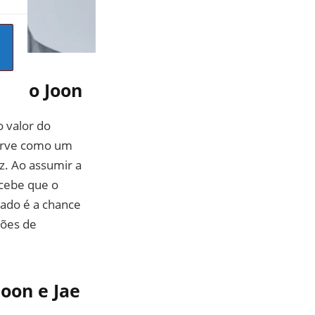
de Ho Joon
 valor do
serve como um
z. Ao assumir a
cebe que o
ado é a chance
ções de
oon e Jae