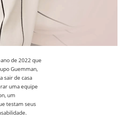
eano de 2022 que
 Grupo Guemman,
a sair de casa
erar uma equipe
on, um
que testam seus
nsabilidade.