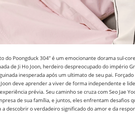
rto do Poongduck 304” é um emocionante dorama sul-cor
ada de Ji Ho Joon, herdeiro despreocupado do império
guinada inesperada após um ultimato de seu pai. Forçado 
 Joon deve aprender a viver de forma independente e lid
experiência prévia. Seu caminho se cruza com Seo Jae Yo
presa de sua família, e juntos, eles enfrentam desafios 
m a descobrir o verdadeiro significado do amor e da respo