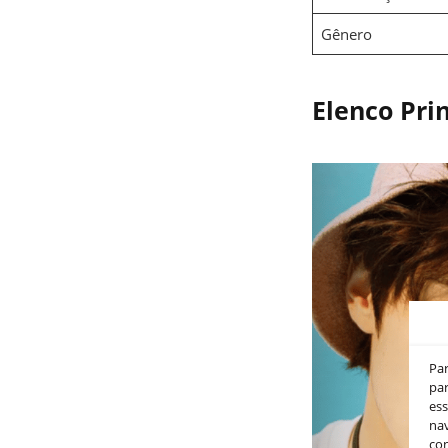
Gênero
Elenco Pri
Pa
par
es
nav
co