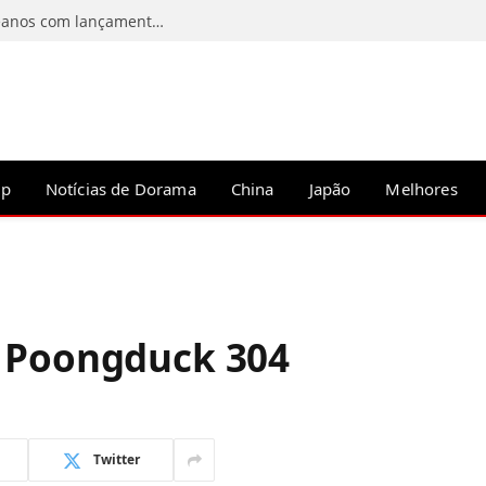
Os 12 melhores doramas de de máfia coreanos com lançamento recente para assistir em 2026
op
Notícias de Dorama
China
Japão
Melhores
o Poongduck 304
Twitter