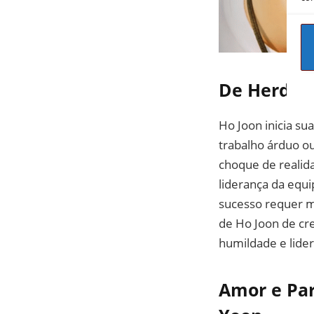
De Herdeir
Ho Joon inicia s
trabalho árduo o
choque de realida
liderança da equ
sucesso requer m
de Ho Joon de cre
humildade e lide
Amor e Par