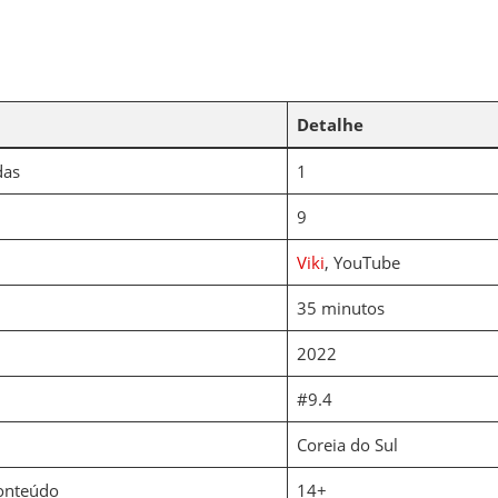
Detalhe
das
1
9
Viki
, YouTube
35 minutos
2022
#9.4
Coreia do Sul
Conteúdo
14+