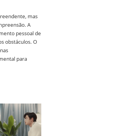
preendente, mas
ompreensão. A
imento pessoal de
os obstáculos. O
 nas
mental para