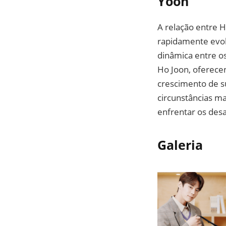
Yoon
A relação entre 
rapidamente evol
dinâmica entre os
Ho Joon, oferecen
crescimento de s
circunstâncias m
enfrentar os desa
Galeria