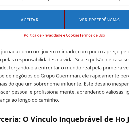
ACEITAR
VER PREFERÊNCIAS
o a Líder: A Jornada de Humildade 
Política de Privacidade e Cookies
Termos de Uso
ua jornada como um jovem mimado, com pouco apreço pelo
u pelas responsabilidades da vida. Sua expulsão de casa 
de, forçando-o a enfrentar o mundo real pela primeira ve
ipe de negócios do Grupo Guemman, ele rapidamente per
ais do que um sobrenome influente. Este desafio inesper
scer pessoal e profissionalmente, aprendendo valiosas li
rança ao longo do caminho.
ceria: O Vínculo Inquebrável de Ho J