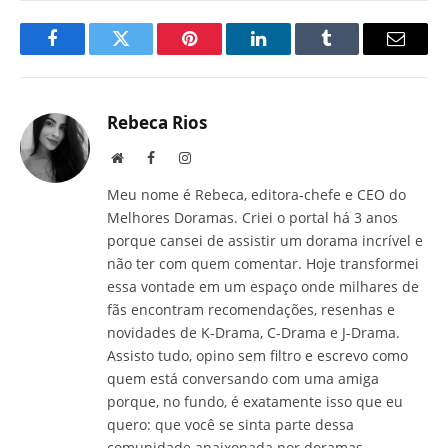
Facebook
Twitter
Pinterest
LinkedIn
Tumblr
E-
mail
Rebeca Rios
Site
Facebook
Instagram
Meu nome é Rebeca, editora-chefe e CEO do
Melhores Doramas. Criei o portal há 3 anos
porque cansei de assistir um dorama incrível e
não ter com quem comentar. Hoje transformei
essa vontade em um espaço onde milhares de
fãs encontram recomendações, resenhas e
novidades de K-Drama, C-Drama e J-Drama.
Assisto tudo, opino sem filtro e escrevo como
quem está conversando com uma amiga
porque, no fundo, é exatamente isso que eu
quero: que você se sinta parte dessa
comunidade apaixonada por doramas.