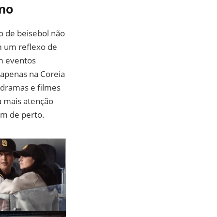
ano
o de beisebol não
 um reflexo de
em eventos
 apenas na Coreia
-dramas e filmes
a mais atenção
em de perto.