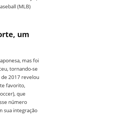
aseball (MLB)
orte, um
japonesa, mas foi
ceu, tornando-se
 de 2017 revelou
e favorito,
occer), que
Esse número
m sua integração