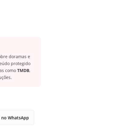
sobre doramas e
teúdo protegido
icas como
TMDB
,
uções.
r no WhatsApp