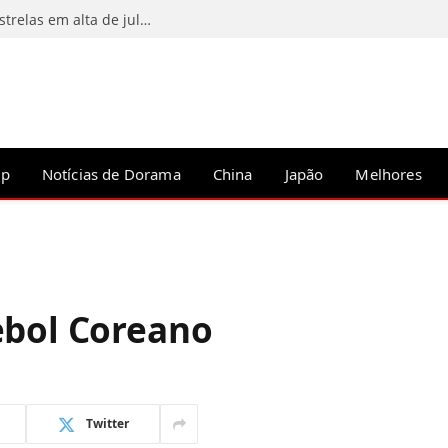
So Ji Sub lidera ranking de reputação de estrelas em alta de julho 2026
op
Notícias de Dorama
China
Japão
Melhores
ebol Coreano
Twitter