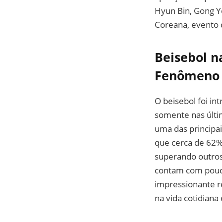
Hyun Bin, Gong Y
Coreana, evento q
Beisebol n
Fenômeno 
O beisebol foi in
somente nas últi
uma das principa
que cerca de 62% 
superando outros 
contam com pouco
impressionante r
na vida cotidiana