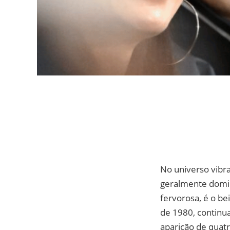
No universo vibr
geralmente domin
fervorosa, é o be
de 1980, continua
aparição de quatr