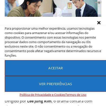
Para proporcionar uma melhor experiência, usamos tecnologias
Uma Adaptação de Sucesso
como cookies para armazenar e/ou acessar informações do
dispositivo. O consentimento com essas tecnologias nos permite
processar dados como comportamento da navegação ou IDs
As You Stood By
é baseado no romance de Hideo
exclusivos neste site. O não consentimento ou a revogação do
Okuda, “Naomi e Kanako”, uma obra que conquistou
consentimento pode afetar negativamente determinados recursos e
funções.
aclamação pela maneira brilhante com que retrata o
suspense e a luta das protagonistas contra a
ACEITAR
violência. A adaptação promete não apenas honrar a
complexidade do livro, mas também trazer uma nova
perspectiva, reforçada pelo elenco talentoso e pela
VER PREFERÊNCIAS
sólida equipe de produção.
Política de Privacidade e Cookies
Termos de Uso
Dirigido por
Lee Jung Rim
, o drama contará com