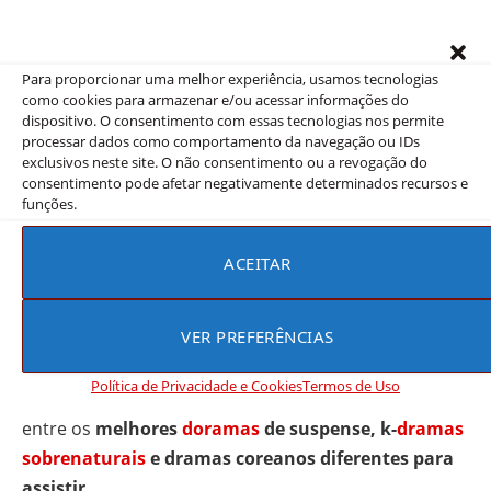
Por que Advogado Fantasma
pode virar um dos favoritos
Para proporcionar uma melhor experiência, usamos tecnologias
como cookies para armazenar e/ou acessar informações do
dispositivo. O consentimento com essas tecnologias nos permite
O
dorama
reúne elementos que fazem sucesso entre
processar dados como comportamento da navegação ou IDs
exclusivos neste site. O não consentimento ou a revogação do
os fãs:
consentimento pode afetar negativamente determinados recursos e
funções.
Mistério sobrenatural com fantasmas
Casos jurídicos envolventes
ACEITAR
Personagens complexos e carismáticos
Parceria cheia de conflitos e evolução
VER PREFERÊNCIAS
História curta e intensa
Política de Privacidade e Cookies
Termos de Uso
Esses pontos colocam a série como forte candidata
entre os
melhores
doramas
de suspense, k-
dramas
sobrenaturais
e dramas coreanos diferentes para
assistir
.