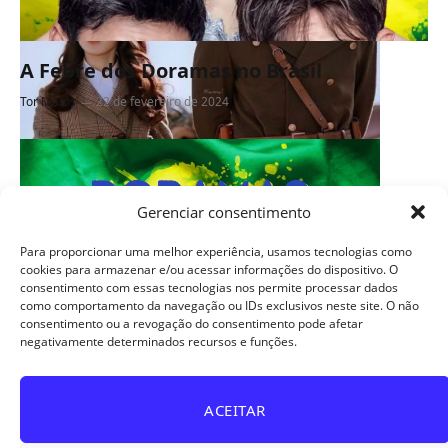
A Febre dos Doramas no Brasil
Tor Matos
22 de fevereiro de 2024
Gerenciar consentimento
Para proporcionar uma melhor experiência, usamos tecnologias como
cookies para armazenar e/ou acessar informações do dispositivo. O
consentimento com essas tecnologias nos permite processar dados
como comportamento da navegação ou IDs exclusivos neste site. O não
consentimento ou a revogação do consentimento pode afetar
negativamente determinados recursos e funções.
Facebook
X
Instagram
Pinterest
YouTube
Tumblr
WhatsApp
(Twitter)
TikTok
Telegram
Threads
ACEITAR