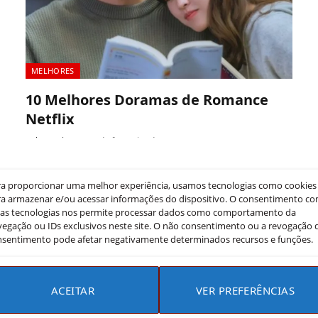
MELHORES
10 Melhores Doramas de Romance
Netflix
Rebeca Rios
14 de fevereiro de 2024
Estamos No: Nesta lista, apresentaremos os 10
doramas de romance mais envolventes disponíveis na
ra proporcionar uma melhor experiência, usamos tecnologias como cookies
a armazenar e/ou acessar informações do dispositivo. O consentimento c
Netflix 1. Pousando no Amor Uma…
sas tecnologias nos permite processar dados como comportamento da
egação ou IDs exclusivos neste site. O não consentimento ou a revogação 
nsentimento pode afetar negativamente determinados recursos e funções.
ACEITAR
VER PREFERÊNCIAS