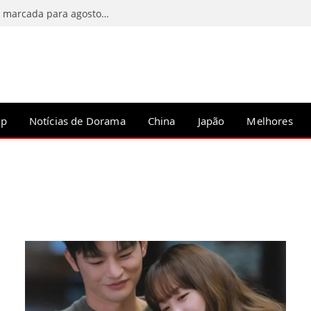
C-Drama Predestined Meeting tem estreia marcada para agosto de 2026
op
Notícias de Dorama
China
Japão
Melhores