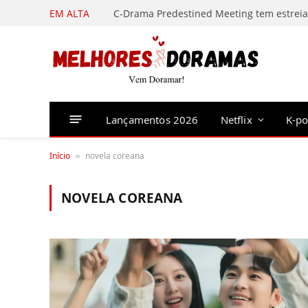
EM ALTA
Lançamentos 2026
Netflix
K-p
Início
novela coreana
»
NOVELA COREANA