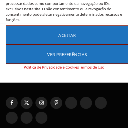
processar dados como comportamento da navegação ou IDs
TXT, BTS e ILLIT dominam paradas
exclusivos neste site. O não consentimento ou a revogação do
musicais em abril
consentimento pode afetar negativamente determinados recursos e
funções.
Rebeca Rios
13 de maio de 2026
O Circle Chart (anteriormente conhecido como Gaon
ACEITAR
Chart), a principal referência de métricas musicais sul-
coreanas, divulgou seus rankings mais recentes — e o r…
VER PREFERÊNCIAS
Política de Privacidade e Cookies
Termos de Uso
Facebook
X
Instagram
Pinterest
YouTube
Tumblr
WhatsApp
(Twitter)
TikTok
Telegram
Threads