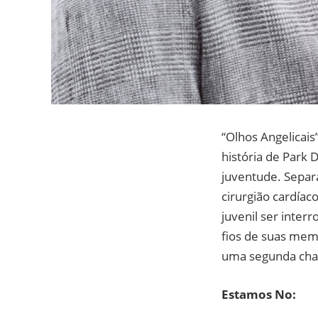
“Olhos Angelicai
história de Park
juventude. Separa
cirurgião cardíac
juvenil ser inte
fios de suas mem
uma segunda cha
Estamos No: