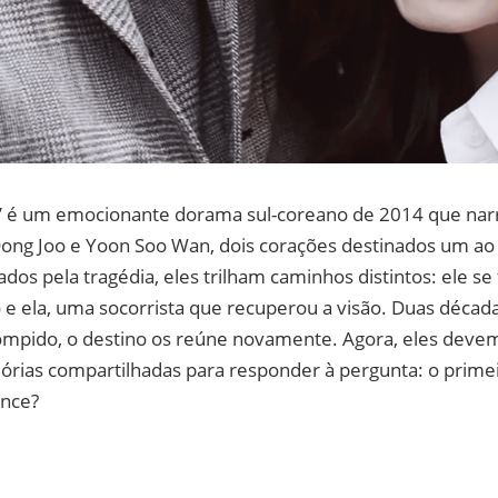
s” é um emocionante dorama sul-coreano de 2014 que na
 Dong Joo e Yoon Soo Wan, dois corações destinados um ao
dos pela tragédia, eles trilham caminhos distintos: ele s
o e ela, uma socorrista que recuperou a visão. Duas déca
rrompido, o destino os reúne novamente. Agora, eles dev
órias compartilhadas para responder à pergunta: o prim
nce?