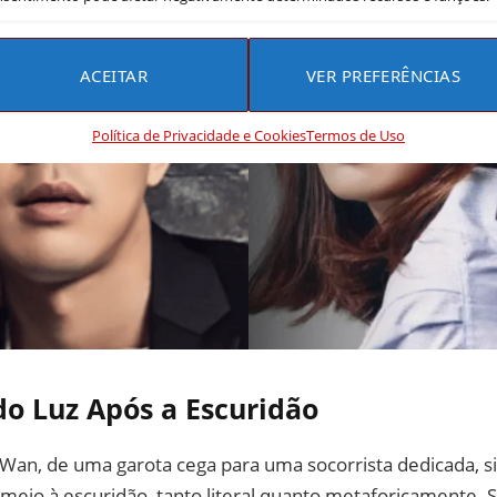
ACEITAR
VER PREFERÊNCIAS
Política de Privacidade e Cookies
Termos de Uso
o Luz Após a Escuridão
 Wan, de uma garota cega para uma socorrista dedicada, 
meio à escuridão, tanto literal quanto metaforicamente. 