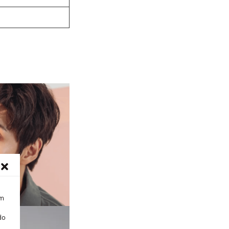
om
do