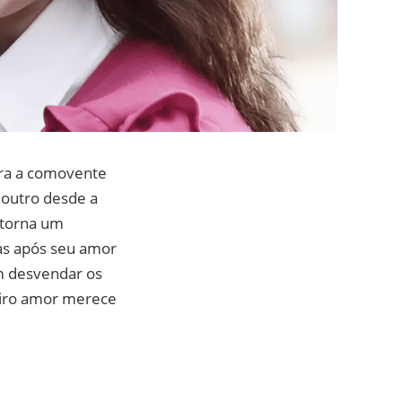
rra a comovente
 outro desde a
e torna um
das após seu amor
em desvendar os
eiro amor merece