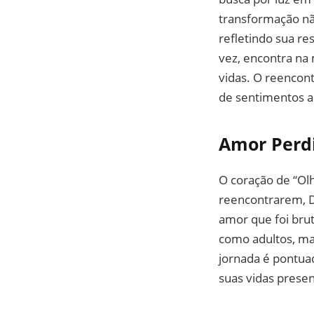
transformação nã
refletindo sua res
vez, encontra na 
vidas. O reencon
de sentimentos a
Amor Perd
O coração de “Ol
reencontrarem, D
amor que foi bru
como adultos, m
jornada é pontua
suas vidas prese