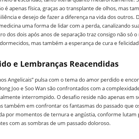
o é apenas física, graças ao transplante de olhos, mas t
iliência e desejo de fazer a diferença na vida dos outros. 
medicina uma forma de lidar com a perda, canalizando sua
tro dos dois após anos de separação traz consigo não só 
dormecidos, mas também a esperança de cura e felicidad
ido e Lembranças Reacendidas
hos Angelicais” pulsa com o tema do amor perdido e encon
ong Joo e Soo Wan são confrontados com a complexidade
talmente interrompido. O desafio reside não apenas em s
as também em confrontar os fantasmas do passado que o
da por momentos de ternura e angústia, conforme lutam p
ntes com as sombras de um passado doloroso.