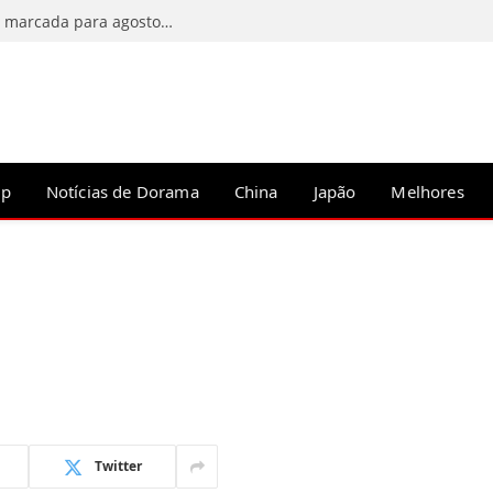
C-Drama Predestined Meeting tem estreia marcada para agosto de 2026
op
Notícias de Dorama
China
Japão
Melhores
Twitter