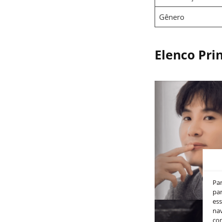
Gênero
Elenco Prin
Pa
par
es
nav
co