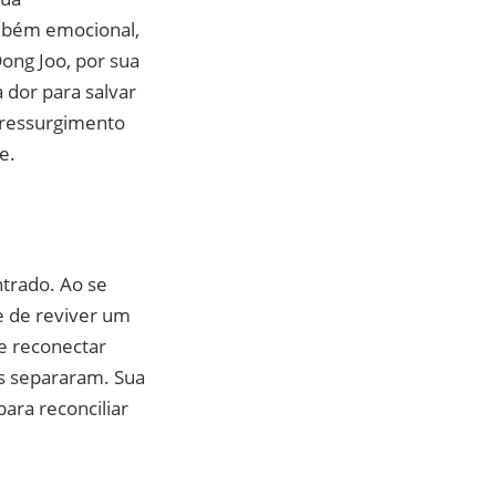
ambém emocional,
Dong Joo, por sua
 dor para salvar
o ressurgimento
e.
trado. Ao se
 de reviver um
e reconectar
s separaram. Sua
ara reconciliar