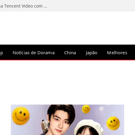
Contos da Noite: C-Drama chinês estreia na Tencent Video com Li Wenhan no papel principal
op
Notícias de Dorama
China
Japão
Melhores