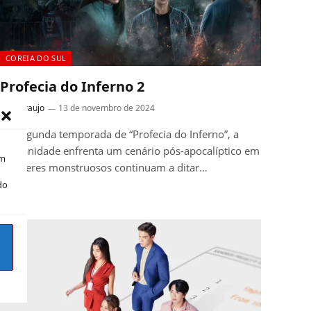
COREIA DO SUL
Profecia do Inferno 2
Mila Araujo
13 de novembro de 2024
Na segunda temporada de “Profecia do Inferno”, a
humanidade enfrenta um cenário pós-apocalíptico em
om
que seres monstruosos continuam a ditar…
do