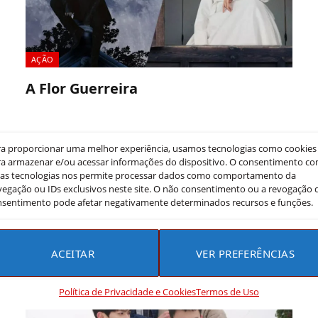
AÇÃO
A Flor Guerreira
Mila Araujo
15 de novembro de 2024
A Flor Guerreira é um dorama histórico ambientado
ra proporcionar uma melhor experiência, usamos tecnologias como cookies
na dinastia Joseon, que acompanha a jornada de Yeo
a armazenar e/ou acessar informações do dispositivo. O consentimento c
Hwa, uma jovem…
sas tecnologias nos permite processar dados como comportamento da
egação ou IDs exclusivos neste site. O não consentimento ou a revogação 
nsentimento pode afetar negativamente determinados recursos e funções.
ACEITAR
VER PREFERÊNCIAS
Política de Privacidade e Cookies
Termos de Uso