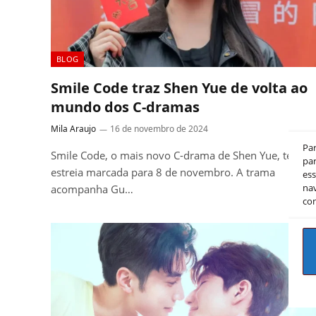
BLOG
Smile Code traz Shen Yue de volta ao
mundo dos C-dramas
Mila Araujo
16 de novembro de 2024
Pa
Smile Code, o mais novo C-drama de Shen Yue, tem
par
estreia marcada para 8 de novembro. A trama
es
nav
acompanha Gu…
co