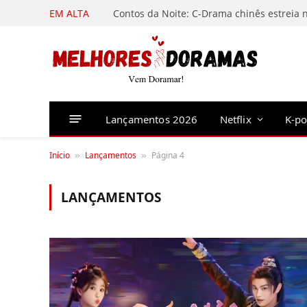
EM ALTA
Lançamentos 2026
Netflix
K-p
Início
Lançamentos
Página 4
»
»
LANÇAMENTOS