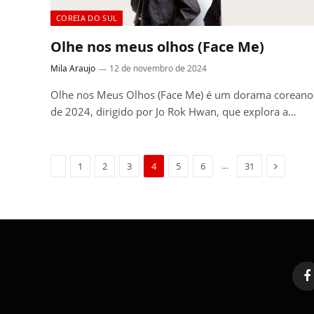
COREIA DO SUL
Olhe nos meus olhos (Face Me)
Mila Araujo
12 de novembro de 2024
Olhe nos Meus Olhos (Face Me) é um dorama coreano
de 2024, dirigido por Jo Rok Hwan, que explora a…
Previous
Next
…
1
2
3
4
5
6
31
F