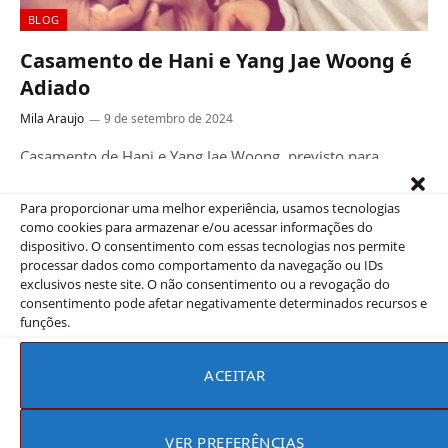
BLOG
Casamento de Hani e Yang Jae Woong é
Adiado
Mila Araujo
9 de setembro de 2024
Casamento de Hani e Yang Jae Woong, previsto para
setembro, é adiado. O aguardado casamento de Hani,
integrante do grupo…
Para proporcionar uma melhor experiência, usamos tecnologias
como cookies para armazenar e/ou acessar informações do
dispositivo. O consentimento com essas tecnologias nos permite
processar dados como comportamento da navegação ou IDs
exclusivos neste site. O não consentimento ou a revogação do
consentimento pode afetar negativamente determinados recursos e
funções.
ACEITAR
VER PREFERÊNCIAS