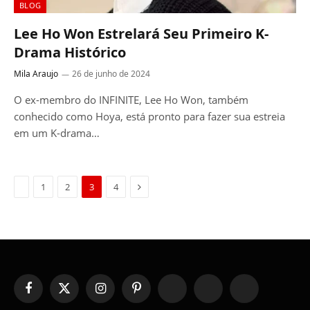
BLOG
Lee Ho Won Estrelará Seu Primeiro K-
Drama Histórico
Mila Araujo
26 de junho de 2024
O ex-membro do INFINITE, Lee Ho Won, também
conhecido como Hoya, está pronto para fazer sua estreia
em um K-drama…
Previous
Next
1
2
3
4
Facebook
X
Instagram
Pinterest
YouTube
Tumblr
WhatsApp
(Twitter)