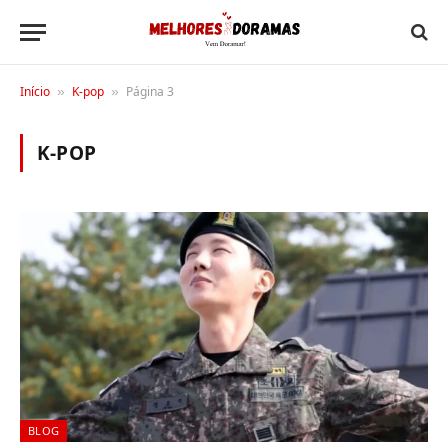
Início
K-pop
Página 3
»
»
K-POP
BLOG