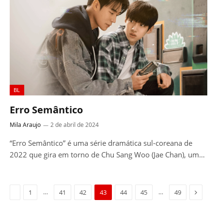
BL
Erro Semântico
Mila Araujo
2 de abril de 2024
“Erro Semântico” é uma série dramática sul-coreana de
2022 que gira em torno de Chu Sang Woo (Jae Chan), um…
Previous
Next
…
…
1
41
42
43
44
45
49