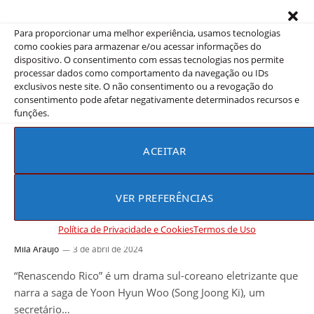
inesperado e suas…
Para proporcionar uma melhor experiência, usamos tecnologias
como cookies para armazenar e/ou acessar informações do
dispositivo. O consentimento com essas tecnologias nos permite
processar dados como comportamento da navegação ou IDs
exclusivos neste site. O não consentimento ou a revogação do
consentimento pode afetar negativamente determinados recursos e
funções.
ACEITAR
VER PREFERÊNCIAS
COREIA DO SUL
Renascendo Rico
Política de Privacidade e Cookies
Termos de Uso
Mila Araujo
3 de abril de 2024
“Renascendo Rico” é um drama sul-coreano eletrizante que
narra a saga de Yoon Hyun Woo (Song Joong Ki), um
secretário…