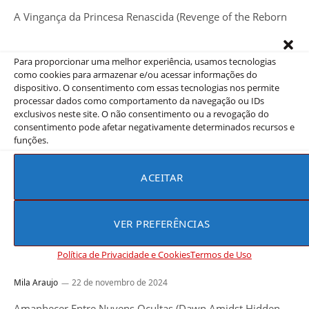
A Vingança da Princesa Renascida (Revenge of the Reborn
Princess) acompanha Wen Wan, uma jovem nobre que
sofre uma traição…
Para proporcionar uma melhor experiência, usamos tecnologias
como cookies para armazenar e/ou acessar informações do
dispositivo. O consentimento com essas tecnologias nos permite
processar dados como comportamento da navegação ou IDs
exclusivos neste site. O não consentimento ou a revogação do
consentimento pode afetar negativamente determinados recursos e
funções.
ACEITAR
VER PREFERÊNCIAS
C-DRAMA
Política de Privacidade e Cookies
Termos de Uso
Amanhecer entre nuvens ocultas
Mila Araujo
22 de novembro de 2024
Amanhecer Entre Nuvens Ocultas (Dawn Amidst Hidden