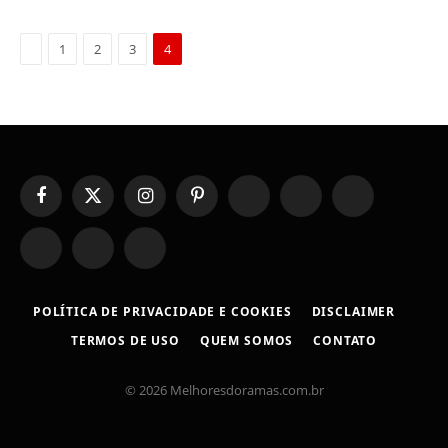
Previous
1
2
3
4
Facebook
X
Instagram
Pinterest
YouTube
Tumblr
WhatsApp
(Twitter)
TikTok
Telegram
Threads
POLÍTICA DE PRIVACIDADE E COOKIES
DISCLAIMER
TERMOS DE USO
QUEM SOMOS
CONTATO
© 2026 Melhoresdoramas.com.br