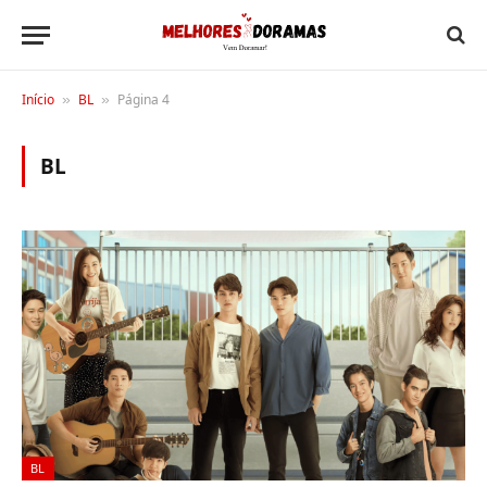
Início
BL
Página 4
»
»
BL
BL