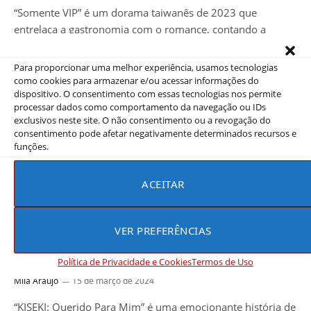
“Somente VIP” é um dorama taiwanês de 2023 que
entrelaça a gastronomia com o romance, contando a
história de Gu…
Para proporcionar uma melhor experiência, usamos tecnologias
como cookies para armazenar e/ou acessar informações do
dispositivo. O consentimento com essas tecnologias nos permite
processar dados como comportamento da navegação ou IDs
exclusivos neste site. O não consentimento ou a revogação do
consentimento pode afetar negativamente determinados recursos e
funções.
ACEITAR
VER PREFERÊNCIAS
BL
KISEKI: QUERIDO PARA MIM
Política de Privacidade e Cookies
Termos de Uso
Mila Araujo
15 de março de 2024
“KISEKI: Querido Para Mim” é uma emocionante história de