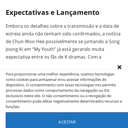
Expectativas e Lançamento
Embora os detalhes sobre a transmissão e a data de
estreia ainda não tenham sido confirmados, a notícia
de Chun Woo Hee possivelmente se juntando a Song
Joong Ki em “My Youth” já está gerando muita
expectativa entre os fãs de K-dramas. Com a
combinação de um elenco talentoso e uma equipe de
produção experiente, “My Youth” promete ser um
Para proporcionar uma melhor experiência, usamos tecnologias
como cookies para armazenar e/ou acessar informações do
melodrama imperdível.
dispositivo. O consentimento com essas tecnologias nos permite
processar dados como comportamento da navegação ou IDs
Não deixe de conferir:
K-Dramas mais amados de
exclusivos neste site. O não consentimento ou a revogação do
consentimento pode afetar negativamente determinados recursos e
2024
funções.
Não perca as melhores recomendações dos
Melhores
ACEITAR
Doramas
e fique por dentro de tudo que acontece