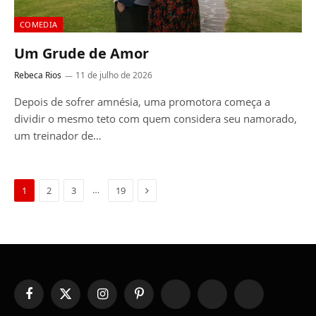
COMEDIA
Um Grude de Amor
Rebeca Rios
11 de julho de 2026
Depois de sofrer amnésia, uma promotora começa a
dividir o mesmo teto com quem considera seu namorado,
um treinador de…
Next
…
1
2
3
19
Facebook
X
Instagram
Pinterest
YouTube
Tumblr
WhatsApp
(Twitter)