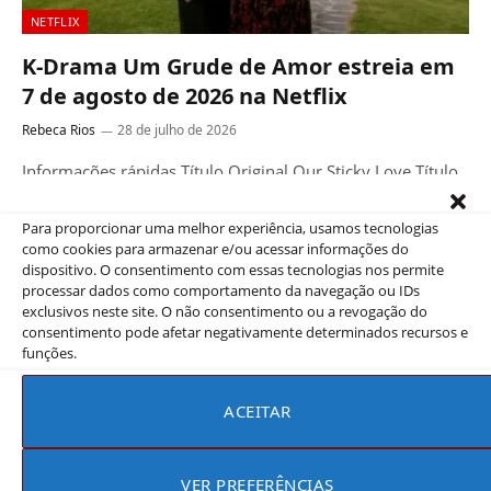
NETFLIX
K-Drama Um Grude de Amor estreia em
7 de agosto de 2026 na Netflix
Rebeca Rios
28 de julho de 2026
Informações rápidas Título Original Our Sticky Love Título
(Brasil) Um Grude de Amor Gênero Drama, Comédia País
de origem Coreia…
Para proporcionar uma melhor experiência, usamos tecnologias
como cookies para armazenar e/ou acessar informações do
dispositivo. O consentimento com essas tecnologias nos permite
processar dados como comportamento da navegação ou IDs
exclusivos neste site. O não consentimento ou a revogação do
consentimento pode afetar negativamente determinados recursos e
funções.
ACEITAR
VER PREFERÊNCIAS