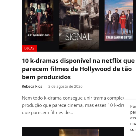
DICAS
10 k-dramas disponível na netflix que
parecem filmes de Hollywood de tão
bem produzidos
Rebeca Rios
3 de agosto de 2026
Nem todo k-drama consegue unir trama complexa e
produção que parece cinema, mas esses 10 k-dramas
Pa
que parecem filmes de…
par
es
nav
co