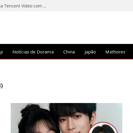
Contos da Noite: C-Drama chinês estreia na Tencent Video com Li Wenhan no papel principal
op
Notícias de Dorama
China
Japão
Melhores
)