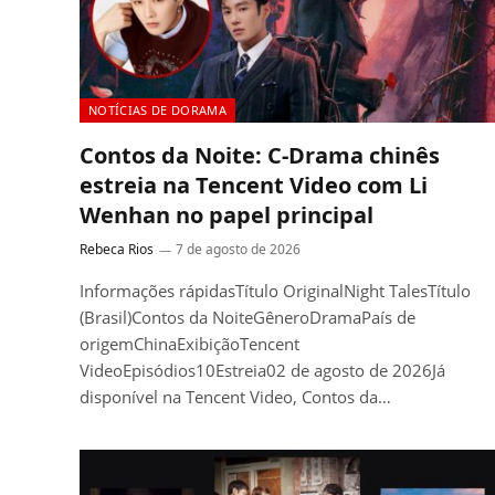
NOTÍCIAS DE DORAMA
Contos da Noite: C-Drama chinês
estreia na Tencent Video com Li
Wenhan no papel principal
Rebeca Rios
7 de agosto de 2026
Informações rápidasTítulo OriginalNight TalesTítulo
(Brasil)Contos da NoiteGêneroDramaPaís de
origemChinaExibiçãoTencent
VideoEpisódios10Estreia02 de agosto de 2026Já
disponível na Tencent Video, Contos da…