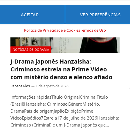
ACEITAR
VER PREFERÊNCIAS
Política de Privacidade e Cookies
Termos de Uso
NOTÍCIAS DE DORAMA
J-Drama japonês Hanzaisha:
Criminoso estreia na Prime Video
com mistério denso e elenco afiado
Rebeca Rios
1 de agosto de 2026
Informações rápidasTítulo OriginalCriminalTítulo
(Brasil)Hanzaisha: CriminosoGêneroMistério,
DramaPaís de origemJapãoExibiçãoPrime
VideoEpisódios7Estreia17 de julho de 2026Hanzaisha:
Criminoso (Criminal) é um J-Drama japonês que…