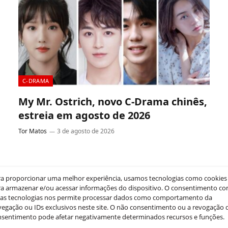
C-DRAMA
My Mr. Ostrich, novo C-Drama chinês,
estreia em agosto de 2026
Tor Matos
3 de agosto de 2026
Informações rápidas O C-Drama My Mr. Ostrich tem
estreia marcada para 6 de agosto de 2026 na Zhejiang
Television, trazendo…
ra proporcionar uma melhor experiência, usamos tecnologias como cookies
a armazenar e/ou acessar informações do dispositivo. O consentimento c
sas tecnologias nos permite processar dados como comportamento da
egação ou IDs exclusivos neste site. O não consentimento ou a revogação 
nsentimento pode afetar negativamente determinados recursos e funções.