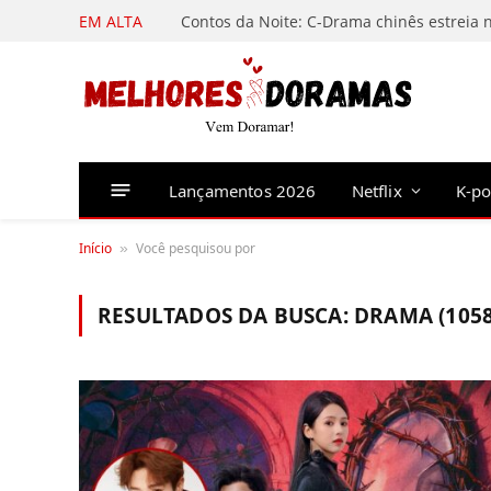
EM ALTA
Lançamentos 2026
Netflix
K-p
Início
Você pesquisou por
»
RESULTADOS DA BUSCA:
DRAMA (1058