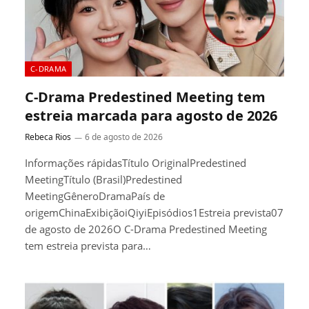
C-DRAMA
C-Drama Predestined Meeting tem
estreia marcada para agosto de 2026
Rebeca Rios
6 de agosto de 2026
Informações rápidasTítulo OriginalPredestined
MeetingTítulo (Brasil)Predestined
MeetingGêneroDramaPaís de
origemChinaExibiçãoiQiyiEpisódios1Estreia prevista07
de agosto de 2026O C-Drama Predestined Meeting
tem estreia prevista para…